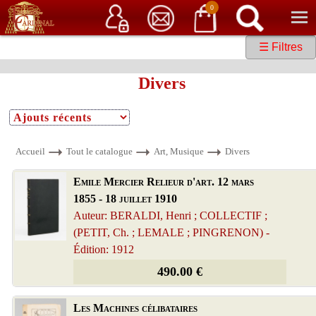
Service client
06 15 37 15 37
Librairie de livres anciens & rares
0
☰ Filtres
Divers
Accueil
Tout le catalogue
Art, Musique
Divers
Emile Mercier Relieur d'art. 12 mars
1855 - 18 juillet 1910
Auteur: BERALDI, Henri ; COLLECTIF ;
(PETIT, Ch. ; LEMALE ; PINGRENON) -
Édition: 1912
490.00 €
Les Machines célibataires