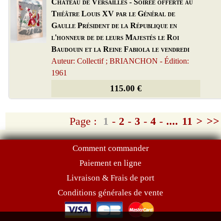
Château de Versailles - Soirée offerte au
Théâtre Louis XV par le Général de
Gaulle Président de la République en
l'honneur de de leurs Majestés le Roi
Baudouin et la Reine Fabiola le vendredi
Auteur: Collectif ; BRIANCHON - Édition:
1961
115.00 €
Page :
1
-
2
-
3
-
4
-
....
11
>
>>
Comment commander
Paiement en ligne
Livraison & Frais de port
Conditions générales de vente