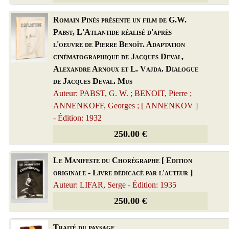
Romain Pinès présente un film de G.W.
Pabst, L'Atlantide réalisé d'après
l'oeuvre de Pierre Benoît. Adaptation
cinématographique de Jacques Deval,
Alexandre Arnoux et L. Vajda. Dialogue
de Jacques Deval. Mus
Auteur: PABST, G. W. ; BENOIT, Pierre ;
ANNENKOFF, Georges ; [ ANNENKOV ]
- Édition: 1932
250.00 €
Le Manifeste du Chorégraphe [ Edition
originale - Livre dédicacé par l'auteur ]
Auteur: LIFAR, Serge - Édition: 1935
250.00 €
Traité du paysage