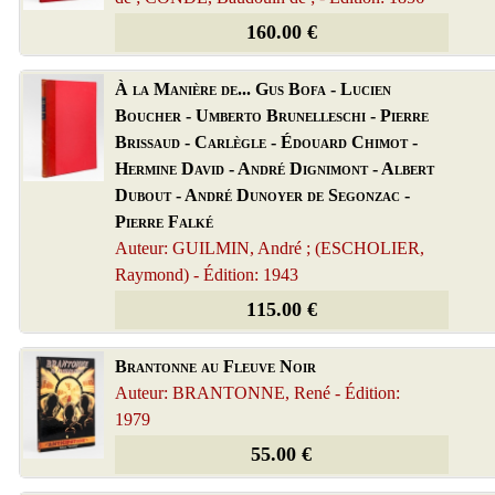
160.00 €
À la Manière de... Gus Bofa - Lucien
Boucher - Umberto Brunelleschi - Pierre
Brissaud - Carlègle - Édouard Chimot -
Hermine David - André Dignimont - Albert
Dubout - André Dunoyer de Segonzac -
Pierre Falké
Auteur: GUILMIN, André ; (ESCHOLIER,
Raymond) - Édition: 1943
115.00 €
Brantonne au Fleuve Noir
Auteur: BRANTONNE, René - Édition:
1979
55.00 €