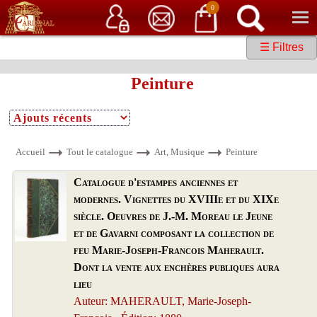
Service client
06 15 37 15 37
Librairie de livres anciens & rares
0
☰ Filtres
Peinture
Accueil
Tout le catalogue
Art, Musique
Peinture
Catalogue d'estampes anciennes et
modernes. Vignettes du XVIIIe et du XIXe
siècle. Oeuvres de J.-M. Moreau le Jeune
et de Gavarni composant la collection de
feu Marie-Joseph-Francois Maherault.
Dont la vente aux enchères publiques aura
lieu
Auteur: MAHERAULT, Marie-Joseph-