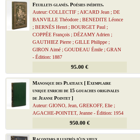
Feuillets glanés. Poésies inédites.
Auteur: COLLECTIF ; AICARD Jean ; DE
BANVILLE Théodore ; BENEDITE Léonce
; BERNÈS Henri ; BOURGET Paul ;
COPPÉE François ; DÉZAMY Adrien ;
GAUTHIEZ Pierre ; GILLE Philippe ;
GIRON Aimé ; GOUDEAU Émile ; GRAN
- Édition: 1887
95.00 €
Manosque des Plateaux [ Exemplaire
unique enrichi de 15 gouaches originales
de Jeanne Pointet ]
Auteur: GIONO, Jean, GREKOFF, Elie ;
AGACHE-POINTET, Jeanne - Édition: 1954
950.00 €
Racontars illustrés d'un vieux