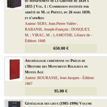
du département de la Gironde de 1839 à
1855 ] Vol. 1 : Commission instituée par
arrêté de M. le Préfet, du 26 mars 1839,
et d'apr&eg
Auteur: SERS, Jean-Pierre-Valère ;
RABANIS, Joseph-François ; DOSQUET,
M. ; VIRAC, M. ; LAMOTHE, Léonce de -
Édition: 1840
650.00 €
Archéologie chrétienne ou Précis de
l'Histoire des Monuments Religieux du
Moyen Age
Auteur: BOURASSE, Jean-Jacques - Édition:
1867
95.00 €
Généalogie des lieux (1985-1996) Volume