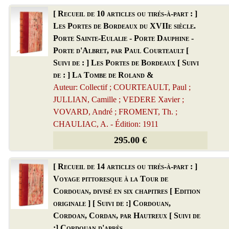
[ Recueil de 10 articles ou tirés-à-part : ]
Les Portes de Bordeaux du XVIIe siècle.
Porte Sainte-Eulalie - Porte Dauphine -
Porte d'Albret, par Paul Courteault [
Suivi de : ] Les Portes de Bordeaux [ Suivi
de : ] La Tombe de Roland &
Auteur: Collectif ; COURTEAULT, Paul ;
JULLIAN, Camille ; VEDERE Xavier ;
VOVARD, André ; FROMENT, Th. ;
CHAULIAC, A. - Édition: 1911
295.00 €
[ Recueil de 14 articles ou tirés-à-part : ]
Voyage pittoresque à la Tour de
Cordouan, divisé en six chapitres [ Edition
originale ] [ Suivi de :] Cordouan,
Cordoan, Cordan, par Hautreux [ Suivi de
:] Cordouan d'après