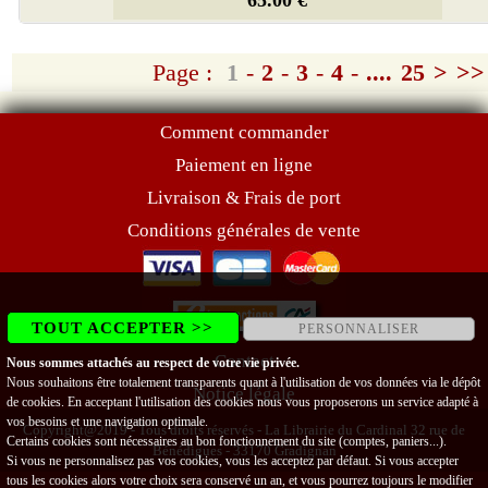
Page :
1
-
2
-
3
-
4
-
....
25
>
>>
Comment commander
Paiement en ligne
Livraison & Frais de port
Conditions générales de vente
TOUT ACCEPTER >>
PERSONNALISER
Contact
Nous sommes attachés au respect de votre vie privée.
Nous souhaitons être totalement transparents quant à l'utilisation de vos données via le dépôt
Notice légale
de cookies. En acceptant l'utilisation des cookies nous vous proposerons un service adapté à
vos besoins et une navigation optimale.
Copyright@2019 - Tous droits réservés - La Librairie du Cardinal 32 rue de
Certains cookies sont nécessaires au bon fonctionnement du site (comptes, paniers...).
Bénédigues - 33170 Gradignan
Si vous ne personnalisez pas vos cookies, vous les acceptez par défaut. Si vous accepter
tous les cookies alors votre choix sera conservé un an, et vous pourrez toujours le modifier