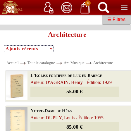
Service client
06 15 37 15 37
Librairie de livres anciens & rares
0
☰ Filtres
Architecture
Accueil
Tout le catalogue
Art, Musique
Architecture
L'Eglise fortifiée de Luz en Barège
Auteur: D'AGRAIN, Henry - Édition: 1929
55.00 €
Notre-Dame de Héas
Auteur: DUPUY, Louis - Édition: 1955
85.00 €