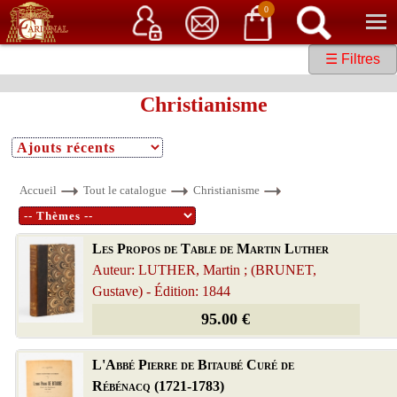
Service client
06 15 37 15 37
Librairie de livres anciens & rares
0
☰ Filtres
Christianisme
Accueil
Tout le catalogue
Christianisme
Les Propos de Table de Martin Luther
Auteur: LUTHER, Martin ; (BRUNET,
Gustave) - Édition: 1844
95.00 €
L'Abbé Pierre de Bitaubé Curé de
Rébénacq (1721-1783)