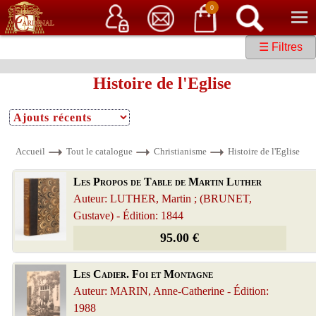
Service client
06 15 37 15 37
Librairie de livres anciens & rares
0
☰ Filtres
Histoire de l'Eglise
Accueil
Tout le catalogue
Christianisme
Histoire de l'Eglise
Les Propos de Table de Martin Luther
Auteur: LUTHER, Martin ; (BRUNET,
Gustave) - Édition: 1844
95.00 €
Les Cadier. Foi et Montagne
Auteur: MARIN, Anne-Catherine - Édition:
1988