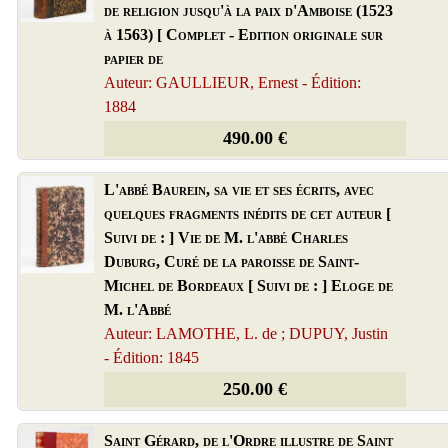
de religion jusqu'à la paix d'Amboise (1523
à 1563) [ Complet - Edition originale sur
papier de
Auteur: GAULLIEUR, Ernest - Édition:
1884
490.00 €
L'abbé Baurein, sa vie et ses écrits, avec
quelques fragments inédits de cet auteur [
Suivi de : ] Vie de M. l'abbé Charles
Duburg, Curé de la paroisse de Saint-
Michel de Bordeaux [ Suivi de : ] Eloge de
M. l'Abbé
Auteur: LAMOTHE, L. de ; DUPUY, Justin
- Édition: 1845
250.00 €
Saint Gérard, de l'Ordre illustre de Saint