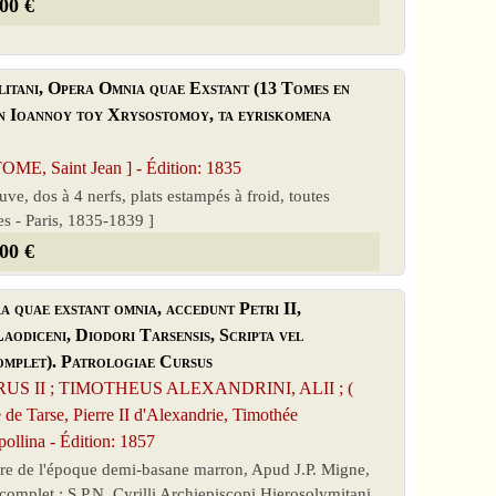
00 €
itani, Opera Omnia quae Exstant (13 Tomes en
on Ioannoy toy Xrysostomoy, ta eyriskomena
 Saint Jean ] - Édition: 1835
ve, dos à 4 nerfs, plats estampés à froid, toutes
s - Paris, 1835-1839 ]
00 €
a quae exstant omnia, accedunt Petri II,
odiceni, Diodori Tarsensis, Scripta vel
omplet). Patrologiae Cursus
S II ; TIMOTHEUS ALEXANDRINI, ALII ; (
 de Tarse, Pierre II d'Alexandrie, Timothée
Apollina - Édition: 1857
iure de l'époque demi-basane marron, Apud J.P. Migne,
omplet : S.P.N. Cyrilli Archiepiscopi Hierosolymitani,