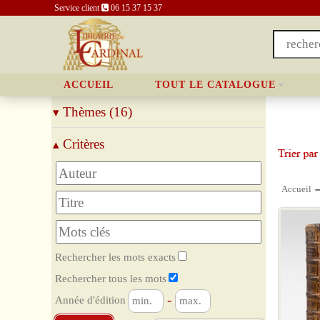
Service client
06 15 37 15 37
ACCUEIL
TOUT LE CATALOGUE
Thèmes (16)
▾
Apparitions
Critères
▴
Bible
Catéchisme
Christologie
Accueil
Dictionnaires
Droit canonique
Etudes bibliques
Histoire de l'Eglise
Liturgie
Rechercher les mots exacts
Magistère
Rechercher tous les mots
Mariologie
-
Année d'édition
Patrologie
Prière