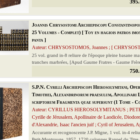
395.
Joannis Chrysostomi Archiepiscopi Constantinopol
25 Volumes - Complet) [ Toy en hagiois patros im
panta ]
Auteur: CHRYSOSTOMOS, Joannes ; [ CHRYSOSTOME,
25 vol. grand in-8 reliure de l'époque pleine basane mau
tranches marbrées, [Apud Gaume Fratres - Gaume Frère
750.
S.P.N. Cyrilli Archiepiscopi Hierosolymitani, Oper
Timothei, Alexandrinorum praesulum, Apollinari La
scriptorum Fragmenta quae supersunt (1 Tome - C
Auteur: CYRILLUS HIEROSOLYMITANUS ; PETRU
Cyrille de Jérusalem, Apollinaire de Laodicée, Diodore
d'Alexandrie, Isaac l'ancien juif ; Cyril of Jerusalem, 
Accurante et recognoscente J.P. Migne, 1 vol. in-4 rel
Petit-Montrouge, 1857, 1720 colonnes Rappel du Titre c