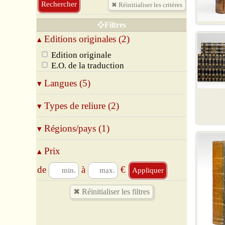
Spiritualité
Théologie
Filtres
Vie des Saints, Biographies
Editions originales (2)
▴
Edition originale
E.O. de la traduction
Langues (5)
▾
Allemand
Types de reliure (2)
▾
Français
Grec
Broché
Régions/pays (1)
▾
Italien
Relié
Latin
32 Gers
Prix
▴
de
à
€