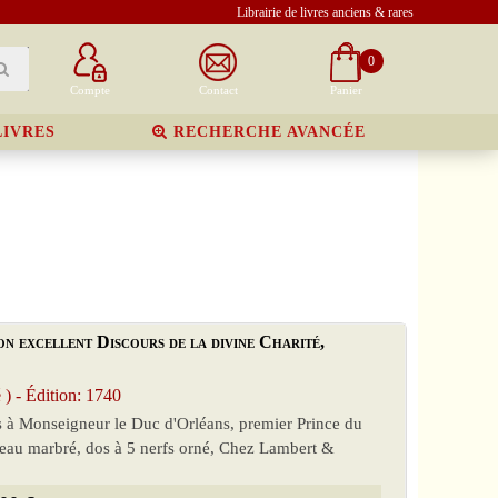
Librairie de livres anciens & rares
0
Compte
Contact
Panier
LIVRES
RECHERCHE AVANCÉE
 excellent Discours de la divine Charité,
- Édition: 1740
és à Monseigneur le Duc d'Orléans, premier Prince du
 veau marbré, dos à 5 nerfs orné, Chez Lambert &