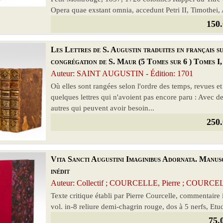
Opera quae exstant omnia, accedunt Petri II, Timothei,
150.
Les Lettres de S. Augustin traduites en français su
congrégation de S. Maur (5 Tomes sur 6 ) Tomes I, I
Auteur: SAINT AUGUSTIN - Édition: 1701
Où elles sont rangées selon l'ordre des temps, revues e
quelques lettres qui n'avoient pas encore paru : Avec de
autres qui peuvent avoir besoin...
250.
Vita Sancti Augustini Imaginibus Adornata. Manusc
inédit
Auteur: Collectif ; COURCELLE, Pierre ; COURCE
Texte critique établi par Pierre Courcelle, commentair
vol. in-8 reliure demi-chagrin rouge, dos à 5 nerfs, Et
75.