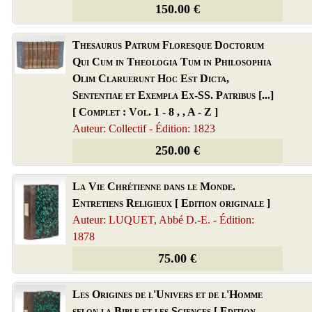
150.00 €
Thesaurus Patrum Floresque Doctorum
Qui Cum in Theologia Tum in Philosophia
Olim Claruerunt Hoc Est Dicta,
Sententiae et Exempla Ex-SS. Patribus [...]
[ Complet : Vol. 1 - 8 , , A - Z ]
Auteur: Collectif - Édition: 1823
250.00 €
La Vie Chrétienne dans le Monde.
Entretiens Religieux [ Edition originale ]
Auteur: LUQUET, Abbé D.-E. - Édition:
1878
75.00 €
Les Origines de l'Univers et de l'Homme
selon la Bible et les Sciences [ Edition