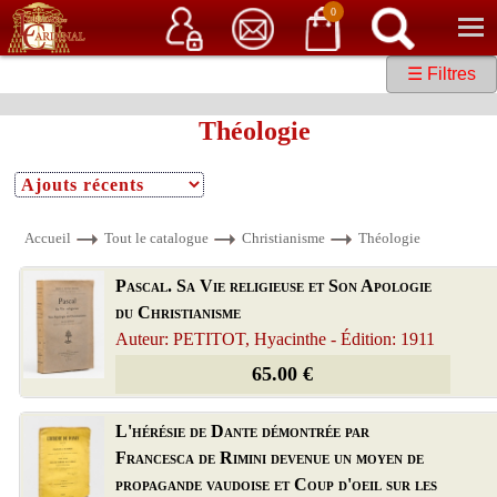
Service client
06 15 37 15 37
Librairie de livres anciens & rares
0
☰ Filtres
Théologie
Accueil
Tout le catalogue
Christianisme
Théologie
Pascal. Sa Vie religieuse et Son Apologie
du Christianisme
Auteur: PETITOT, Hyacinthe - Édition: 1911
65.00 €
L'hérésie de Dante démontrée par
Francesca de Rimini devenue un moyen de
propagande vaudoise et Coup d'oeil sur les