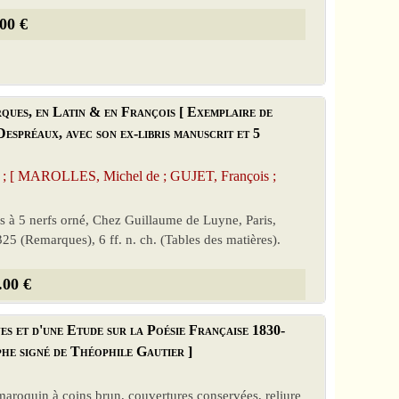
00 €
rques, en Latin & en François [ Exemplaire de
espréaux, avec son ex-libris manuscrit et 5
; [ MAROLLES, Michel de ; GUJET, François ;
os à 5 nerfs orné, Chez Guillaume de Luyne, Paris,
325 (Remarques), 6 ff. n. ch. (Tables des matières).
.00 €
es et d'une Etude sur la Poésie Française 1830-
phe signé de Théophile Gautier ]
maroquin à coins brun, couvertures conservées, reliure