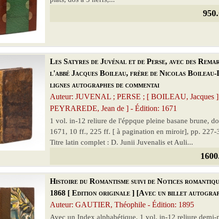
950.
Les Satyres de Juvénal et de Perse, avec des Rema
l'abbé Jacques Boileau, frère de Nicolas Boileau-D
lignes autographes de commentai
Auteur: JUVENAL ; PERSE ; [ BOILEAU, Jacques ] 
PEYRAREDE, Jean de ] - Édition: 1671
1 vol. in-12 reliure de l'éppque pleine basane brune, d
1671, 10 ff., 225 ff. [ à pagination en miroir], pp. 227-
Titre latin complet : D. Junii Juvenalis et Auli...
1600
Histoire du Romantisme suivi de Notices romantiqu
1868 [ Edition originale ] [Avec un billet autogra
Auteur: GAUTIER, Théophile - Édition: 1895
Avec un Index alphabétique, 1 vol. in-12 reliure demi-