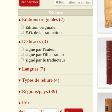
Belles Reliures
Régionalisme
Filtres
Gastronomie, Varia
Editions originales (2)
▴
Edition originale
E.O. de la traduction
Dédicaces (3)
▴
signé par l'auteur
signé par l'illustrateur
signé par le traducteur
Langues (7)
▾
Allemand
Types de reliure (4)
▾
Anglais
Espagnol
Broché
Régions/pays (39)
▾
Français
Relié
Italien
Cartonné
09 Ariège
Prix
▴
Latin
Oui
12 Aveyron
Polonais
13 Bouches-du-Rhône
de
à
€