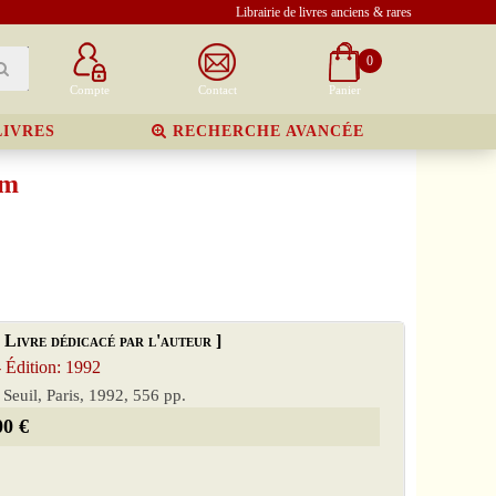
Librairie de livres anciens & rares
0
Compte
Contact
Panier
LIVRES
RECHERCHE AVANCÉE
om
 Livre dédicacé par l'auteur ]
Édition: 1992
, Seuil, Paris, 1992, 556 pp.
00 €