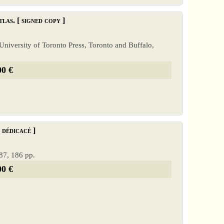
as. [ signed copy ]
e, University of Toronto Press, Toronto and Buffalo,
00 €
e dédicacé ]
987, 186 pp.
00 €