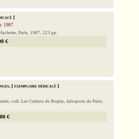
dicacé ]
n: 1987
Hachette, Paris, 1987, 223 pp.
00 €
es. [ exemplaire dédicacé ]
lustrée, coll. Les Cahiers de Projets, Aéroports de Paris,
00 €