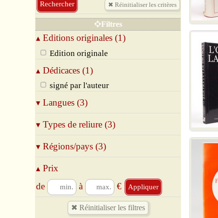
Envois et autographes
Editions originales
Filtres
Revues et journaux
Editions originales (1)
▴
Essais, Politique
Sport, Chasse & Pêche
Edition originale
Trains, Voiture, Aviation
Dédicaces (1)
▴
Enfantina
Fonds Jean Bernard
signé par l'auteur
Fonds René Thom
Langues (3)
▾
Gastronomie, Divers
Livres en Langues Etrangères
Allemand
Types de reliure (3)
Pays du Monde
▾
Anglais
Bandes dessinées
Français
Broché
Régions/pays (3)
▾
Relié
Cartonné
75 Paris
Prix
▴
Arabie
Japon
de
à
€