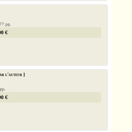
177 pp.
00 €
r l'auteur ]
 pp.
00 €