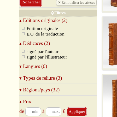
Filtres
Editions originales (2)
▴
Edition originale
E.O. de la traduction
Dédicaces (2)
▴
signé par l'auteur
signé par l'illustrateur
Langues (6)
▾
Allemand
Types de reliure (3)
▾
Anglais
Espagnol
Broché
Régions/pays (32)
▾
Français
Relié
Italien
Cartonné
06 Alpes-Maritimes
Prix
▴
Latin
09 Ariège
13 Bouches-du-Rhône
de
à
€
14 Calvados