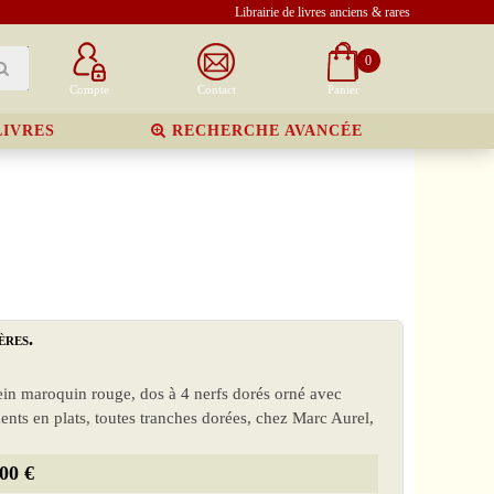
Librairie de livres anciens & rares
0
Compte
Contact
Panier
LIVRES
RECHERCHE AVANCÉE
ères.
plein maroquin rouge, dos à 4 nerfs dorés orné avec
ents en plats, toutes tranches dorées, chez Marc Aurel,
00 €