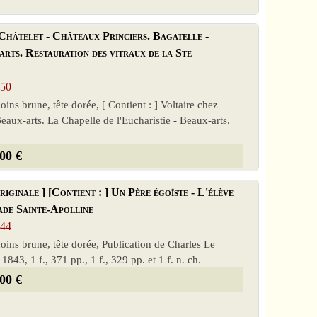
Châtelet - Châteaux Princiers. Bagatelle -
arts. Restauration des vitraux de la Ste
850
oins brune, tête dorée, [ Contient : ] Voltaire chez
aux-arts. La Chapelle de l'Eucharistie - Beaux-arts.
00 €
ginale ] [Contient : ] Un Père égoïste - L'élève
ade Sainte-Apolline
844
coins brune, tête dorée, Publication de Charles Le
, 1843, 1 f., 371 pp., 1 f., 329 pp. et 1 f. n. ch.
00 €