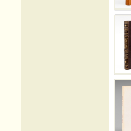
Asie_divers
Belgique
Egypte
Etats-Unis
Italie
Royaume-Uni
Russie