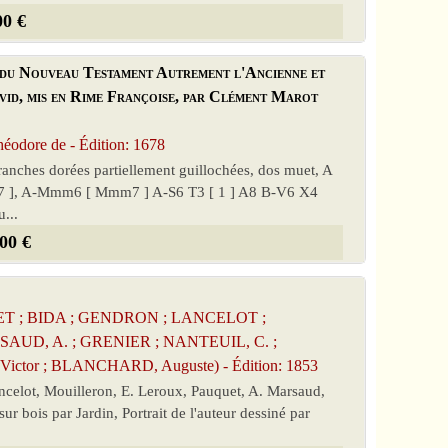
00 €
et du Nouveau Testament Autrement l'Ancienne et
avid, mis en Rime Françoise, par Clément Marot
dore de - Édition: 1678
 tranches dorées partiellement guillochées, dos muet, A
677 ], A-Mmm6 [ Mmm7 ] A-S6 T3 [ 1 ] A8 B-V6 X4
u...
00 €
FFET ; BIDA ; GENDRON ; LANCELOT ;
UD, A. ; GRENIER ; NANTEUIL, C. ;
Victor ; BLANCHARD, Auguste) - Édition: 1853
ancelot, Mouilleron, E. Leroux, Pauquet, A. Marsaud,
ur bois par Jardin, Portrait de l'auteur dessiné par