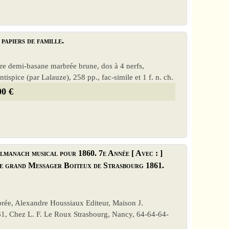
papiers de famille.
eure demi-basane marbrée brune, dos à 4 nerfs,
tispice (par Lalauze), 258 pp., fac-simile et 1 f. n. ch.
00 €
lmanach musical pour 1860. 7e Année [ Avec : ]
Le grand Messager Boiteux de Strasbourg 1861.
rbrée, Alexandre Houssiaux Editeur, Maison J.
861, Chez L. F. Le Roux Strasbourg, Nancy, 64-64-64-