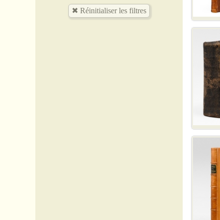
17 Charente-Maritime
26 Drôme
28 Eure-et-Loir
29 Finistère
33 Gironde
34 Hérault
38 Isère
47 Lot-et-Garonne
49 Maine-et-Loire
59 Nord
64 Pyrénées-atlantiques
68 Rhin (Haut-)
69 Rhône
75 Paris
76 Seine-Maritime
85 Vendée
87 Vienne (Haute-)
Allemagne
Amérique_divers
Arts - Rara
Arts - Musique