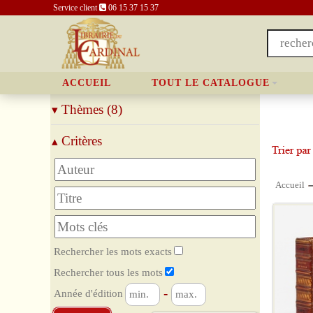
Service client
06 15 37 15 37
ACCUEIL
TOUT LE CATALOGUE
Thèmes (8)
▾
Architecture
Critères
▴
Peinture
Sculpture
Musique
Accueil
Décoration, Mode
Photographies, Cinéma
Numismatique
Divers
Rechercher les mots exacts
Rechercher tous les mots
-
Année d'édition