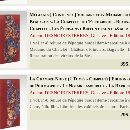
Mélanges [ Contient : ] Voltaire chez Madame du 
Beaux-arts. La Chapelle de l'Eucharistie - Beaux-
Chapelle - Les Écrivains : Buffon et son ch&acir
Auteur: DESNOIRESTERRES, Gustave - Édition: 1
1 vol. in-8 reliure de l'époque bradel demi-percaline à c
Madame du Châtelet - Châteaux Princiers. Bagatelle - Be
Restauration des vitraux de la Ste...
395.
La Chambre Noire (2 Tomes - Complet) [ Edition ori
de Philosophie - Le Notaire amoureux - La Barric
Auteur: DESNOIRESTERRES, Gustave - Édition: 1
1 vol. in-8 reliure de l'époque bradel demi-percaline à 
Clere, édit.-libr., Librairie des cabinets de lecture, Paris
295.