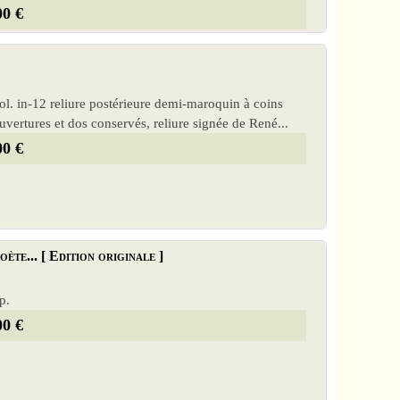
00 €
l. in-12 reliure postérieure demi-maroquin à coins
uvertures et dos conservés, reliure signée de René...
00 €
ète... [ Edition originale ]
p.
00 €