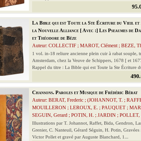
95.
La Bible qui est Toute la Ste Écriture du Vieil 
la Nouvelle Alliance [ Avec :] Les Pseaumes de D
et Théodore de Bèze
Auteur: COLLECTIF ; MAROT, Clément ; BEZE, Théo
1 vol. in-18 reliure ancienne plein cuir à rabat souple,
Amsterdam, chez la Veuve de Schippers, 1678 [ et 1
Rappel du titre : La Bible qui est Toute la Ste Écriture d
490.
Chansons. Paroles et Musique de Frédéric Bérat
Auteur: BERAT, Frederic ; (JOHANNOT, T. ; RA
MOUILLERON ; LEROUX, E. ; PAUQUET ; MARSA
SEGUIN, Gerard ; POTIN, H. ; JARDIN ; POLLET, 
Illustrations par T. Johannot, Raffet, Bida, Gendron, L
Grenier, C. Nanteuil, Gérard Séguin, H. Potin, Gravées s
Victor Pollet et gravé par Auguste Blanchard, 1...