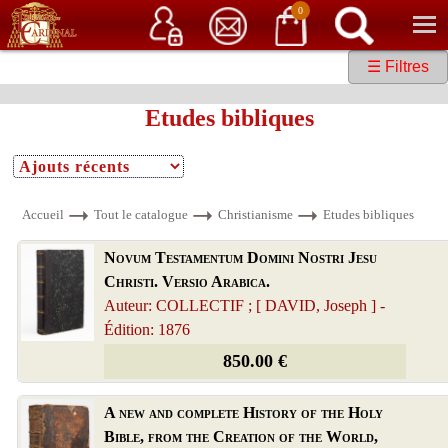
Service client
06 15 37 15 37
Librairie de livres anciens & rares
0
☰ Filtres
Etudes bibliques
Accueil
Tout le catalogue
Christianisme
Etudes bibliques
Novum Testamentum Domini Nostri Jesu
Christi. Versio Arabica.
Auteur: COLLECTIF ; [ DAVID, Joseph ] -
Édition: 1876
850.00 €
A new and complete History of the Holy
Bible, from the Creation of the World,