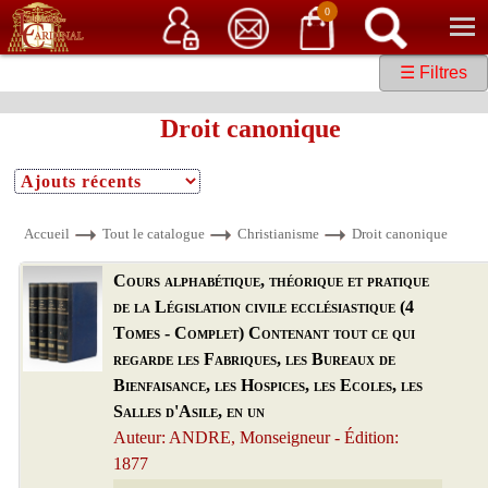
Service client
06 15 37 15 37
Librairie de livres anciens & rares
0
☰ Filtres
Droit canonique
Accueil
Tout le catalogue
Christianisme
Droit canonique
Cours alphabétique, théorique et pratique
de la Législation civile ecclésiastique (4
Tomes - Complet) Contenant tout ce qui
regarde les Fabriques, les Bureaux de
Bienfaisance, les Hospices, les Ecoles, les
Salles d'Asile, en un
Auteur: ANDRE, Monseigneur - Édition:
1877