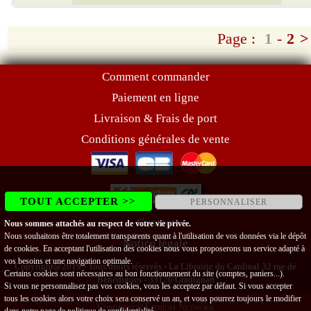
Page :
1
-
2
>
Comment commander
Paiement en ligne
Livraison & Frais de port
Conditions générales de vente
TOUT ACCEPTER >>
PERSONNALISER
Contact
Nous sommes attachés au respect de votre vie privée.
Nous souhaitons être totalement transparents quant à l'utilisation de vos données via le dépôt
Notice légale
de cookies. En acceptant l'utilisation des cookies nous vous proposerons un service adapté à
vos besoins et une navigation optimale.
Copyright@2019 - Tous droits réservés - La Librairie du Cardinal 32 rue de
Certains cookies sont nécessaires au bon fonctionnement du site (comptes, paniers...).
Bénédigues - 33170 Gradignan
Si vous ne personnalisez pas vos cookies, vous les acceptez par défaut. Si vous accepter
tous les cookies alors votre choix sera conservé un an, et vous pourrez toujours le modifier
Conception Lithium Network