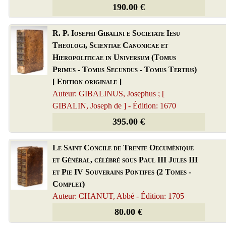
190.00 €
R. P. Iosephi Gibalini e Societate Iesu
Theologi, Scientiae Canonicae et
Hieropoliticae in Universum (Tomus
Primus - Tomus Secundus - Tomus Tertius)
[ Edition originale ]
Auteur: GIBALINUS, Josephus ; [
GIBALIN, Joseph de ] - Édition: 1670
395.00 €
Le Saint Concile de Trente Oecuménique
et Général, célébré sous Paul III Jules III
et Pie IV Souverains Pontifes (2 Tomes -
Complet)
Auteur: CHANUT, Abbé - Édition: 1705
80.00 €