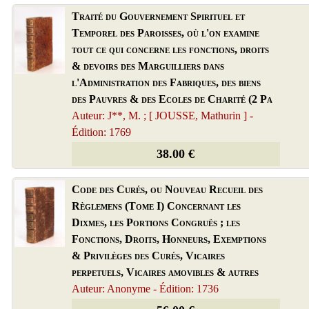
Traité du Gouvernement Spirituel et
Temporel des Paroisses, où l'on examine
tout ce qui concerne les fonctions, droits
& devoirs des Marguilliers dans
l'Administration des Fabriques, des biens
des Pauvres & des Ecoles de Charité (2 Pa
Auteur: J**, M. ; [ JOUSSE, Mathurin ] -
Édition: 1769
38.00 €
Code des Curés, ou Nouveau Recueil des
Règlemens (Tome I) Concernant les
Dixmes, les Portions Congruës ; les
Fonctions, Droits, Honneurs, Exemptions
& Privilèges des Curés, Vicaires
perpetuels, Vicaires amovibles & autres
Auteur: Anonyme - Édition: 1736