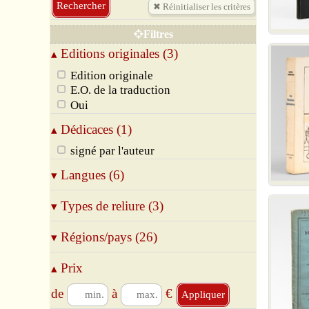
Filtres
Editions originales (3)
▴
Edition originale
E.O. de la traduction
Oui
Dédicaces (1)
▴
signé par l'auteur
Langues (6)
▾
Allemand
Types de reliure (3)
▾
Anglais
Espagnol
Broché
Régions/pays (26)
▾
Français
Relié
Italien
Cartonné
03 Allier
Prix
▴
Portugais
14 Calvados
33 Gironde
de
à
€
37 Indre-et-Loire