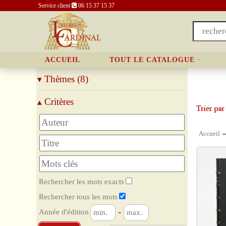
Service client
06 15 37 15 37
ACCUEIL
TOUT LE CATALOGUE
Thèmes (8)
▾
Architecture
Critères
▴
Peinture
Sculpture
Musique
Accueil
Décoration, Mode
Photographies, Cinéma
Numismatique
Divers
Rechercher les mots exacts
Rechercher tous les mots
-
Année d'édition