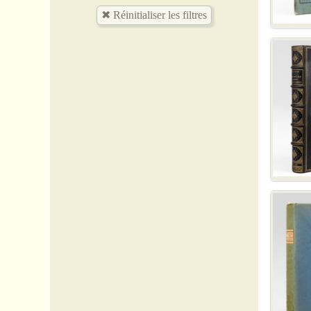
59 Nord
63 Puy-de-Dôme
75 Paris
77 Seine-et-Marne
78 Yvelines
80 Somme
Allemagne
Amérique_divers
Arts - Rara
Arts - Peinture
Arts - Varia
Asie_divers
Editions originales - Rara
Egypte
Europe_divers
Israël - Palestine
Italie
Japon
Liban
Maroc
Russie