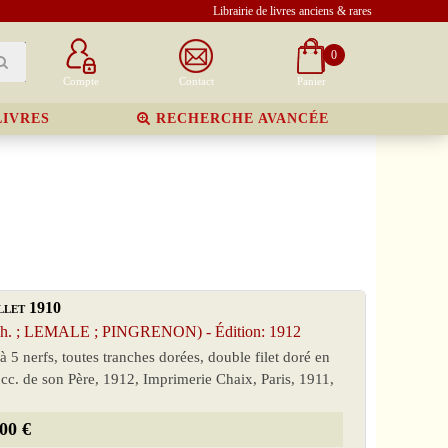
Librairie de livres anciens & rares
0
Compte
Contact
Panier
LIVRES
RECHERCHE AVANCÉE
llet 1910
Ch. ; LEMALE ; PINGRENON) - Édition: 1912
à 5 nerfs, toutes tranches dorées, double filet doré en
ucc. de son Père, 1912, Imprimerie Chaix, Paris, 1911,
00 €