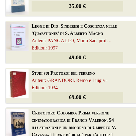
35.00 €
Legge di Dio, Sinderesi e Coscienza nelle
'Quaestiones' di S. Alberto Magno
Auteur: PANGALLO, Mario Sac. prof. -
Édition: 1997
49.00 €
Studi sui Protozoi del terreno
Auteur: GRANDORI, Remo e Luigia -
Édition: 1934
69.00 €
Cristoforo Colombo. Prima versione
cinematografica di Francis Valeron. 54
illustrazioni e un discorso di Umberto V.
Cavassa. [ Livre dédicacé par l'auteur ]