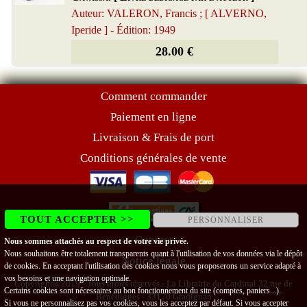
Auteur: VALERON, Francis ; [ ALVERNO,
Iperide ] - Édition: 1949
28.00 €
Comment commander
Paiement en ligne
Livraison & Frais de port
Conditions générales de vente
TOUT ACCEPTER >>
PERSONNALISER
Contact
Nous sommes attachés au respect de votre vie privée.
Nous souhaitons être totalement transparents quant à l'utilisation de vos données via le dépôt
Notice légale
de cookies. En acceptant l'utilisation des cookies nous vous proposerons un service adapté à
vos besoins et une navigation optimale.
Copyright@2019 - Tous droits réservés - La Librairie du Cardinal 32 rue de
Certains cookies sont nécessaires au bon fonctionnement du site (comptes, paniers...).
Bénédigues - 33170 Gradignan
Si vous ne personnalisez pas vos cookies, vous les acceptez par défaut. Si vous accepter