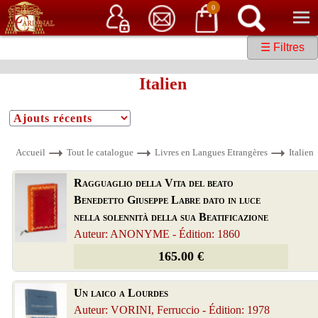
Service client
06 15 37 15 37
Librairie de livres anciens & rares
0
☰ Filtres
Italien
Accueil
Tout le catalogue
Livres en Langues Etrangères
Italien
Ragguaglio della Vita del beato
Benedetto Giuseppe Labre dato in luce
nella solennità della sua Beatificazione
Auteur: ANONYME - Édition: 1860
165.00 €
Un laico a Lourdes
Auteur: VORINI, Ferruccio - Édition: 1978