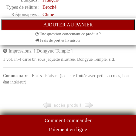
Types de reliure :
Broché
Régions/pays :
Chine
Une question concernant ce produit ?
Frais de port & livraison
Impressions. [ Dongyue Temple ]
1 vol. in-4 carré br. sous jaquette illustrée, Dongyue Temple, s.d.
Commentaire
: Etat satisfaisant (jaquette frottée avec petits accrocs, bon
état intérieur).
Comment commander
Paiement en ligne