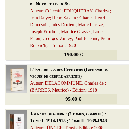
du Nord et les oc&e
Auteur: Collectif ; FOUQUERAY, Charles ;
Jean Ratyé; Henri Salaun ; Charles Henri
Dumesnil ; Jules Docteur; Marie Lacaze;
Joseph Frochot ; Maurice Grasset; Louis
Fatou; Georges Varney; Paul Jehenne; Pierre
Ronarc'h; - Édition: 1920
190.00 €
L'Escadrille des Eperviers (Impressions
vécues de guerre aérienne)
Auteur: DELACOMMUNE, Charles de ;
(BARRES, Maurice) - Édition: 1918
95.00 €
Jounaux de guerre (2 tomes, complet) :
Tome I. 1914-1918 ; Tome II. 1939-1948
Auteur: JÜNGER, Ernst - Édition: 2008