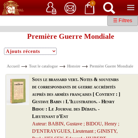
Service client
06 15 37 15 37
Librairie de livres anciens & rares
0
☰ Filtres
Première Guerre Mondiale
Accueil
Tout le catalogue
Histoire
Première Guerre Mondiale
Sous le brassard vert. Notes & souvenirs
de correspondants de guerre accrédités
auprès des armées françaises [ Contient : ]
Gustave Babin : L'Illustration. - Henry
Bidou : Le Journal des Débats. -
Lieutenant d'Ent
Auteur: BABIN, Gustave ; BIDOU, Henry ;
D'ENTRAYGUES, Lieutenant ; GINISTY,