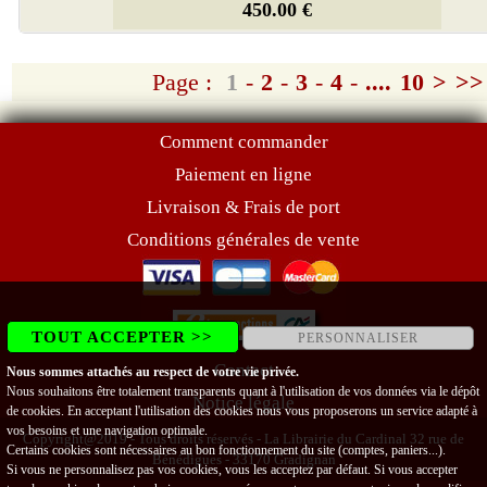
450.00 €
Page :
1
-
2
-
3
-
4
-
....
10
>
>>
Comment commander
Paiement en ligne
Livraison & Frais de port
Conditions générales de vente
TOUT ACCEPTER >>
PERSONNALISER
Contact
Nous sommes attachés au respect de votre vie privée.
Nous souhaitons être totalement transparents quant à l'utilisation de vos données via le dépôt
Notice légale
de cookies. En acceptant l'utilisation des cookies nous vous proposerons un service adapté à
vos besoins et une navigation optimale.
Copyright@2019 - Tous droits réservés - La Librairie du Cardinal 32 rue de
Certains cookies sont nécessaires au bon fonctionnement du site (comptes, paniers...).
Bénédigues - 33170 Gradignan
Si vous ne personnalisez pas vos cookies, vous les acceptez par défaut. Si vous accepter