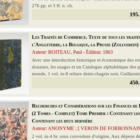
276 pp. et 3 ff. n. ch.
195.
Les Traités de Commerce. Texte de tous les traité
l'Angleterre, la Belgique, la Prusse (Zollverein) e
Auteur: BOITEAU, Paul - Édition: 1863
Avec une introduction historique et économique des ren
douanes, les usages et un Catalogue alphabétique des pr
monde, 1 vol. in-8 reliure demi-chagrin noir, Guillaumin 
450.
Recherches et Considérations sur les Finances de 
(2 Tomes - Complet) Tome Premier : Contenant les
Contenant les deux dernière
Auteur: ANONYME ; [ VERON DE FORBONNAIS, Fra
2 vol. in-4 br. sous couverture d'origine, Aux dépens d