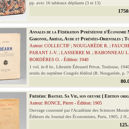
pp. avec 16 tableaux dépliants (3 et 13)
1750
Annales de la Fédération Pyrénéenne d'Économie 
Garonne, Ariège, Aude et Pyrénées-Orientales ; T
Auteur: COLLECTIF ; NOUGARÈDE R. ; FAUCHER 
PARANT J.-V. ; LASSERRE M. ; BABONNEAU L. 
BORDÈRES O. - Édition: 1940
1 vol. in-8 br., Librairie Édouard Privat, Toulouse, 19
rendu du septième Congrès fédéral (R. Nougarède, p. 7) 
80.
Frédéric Bastiat. Sa Vie, son oeuvre [ Edition orig
Auteur: RONCE, Pierre - Édition: 1905
Ouvrage couronné par l'Académie des Sciences Morales e
Éditeurs du Journal des Économistes, Paris, 1905, 2 ff.
125.