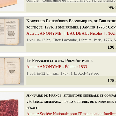
complet : Compagnie du Funiculaire du Pic du Grand Je
95.
Nouvelles Éphémérides Économiques, ou Bibliothèqu
politique. 1776. Tome premier [ Janvier 1776 : Cont
Auteur: ANONYME ; [ BAUDEAU, Nicolas ] ; (PA
1 vol. in-12 br., Chez Lacombe, Libraire, Paris, 1776, 
190.
Le Financier citoyen, Première partie
Auteur: ANONYME - Édition: 1833
1 vol. in-12 br., s.n., 1757; 1 f., XXI-429 pp.
175.
Annuaire de France, statistique générale et comparé
végétaux, minéraux, - de la culture, de l'industrie, 
pénalit
Auteur: Société Nationale pour l'Emancipation Intellect