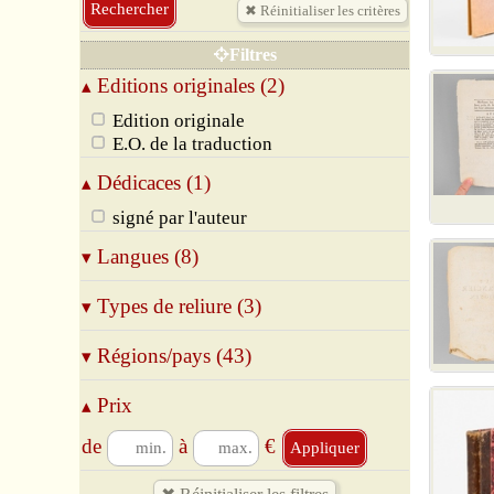
Filtres
Editions originales (2)
▴
Edition originale
E.O. de la traduction
Dédicaces (1)
▴
signé par l'auteur
Langues (8)
▾
Allemand
Types de reliure (3)
▾
Anglais
Espagnol
Broché
Régions/pays (43)
▾
Finlandais
Relié
Français
Cartonné
02 Aisne
Prix
▴
Italien
06 Alpes-Maritimes
Néerlandais
07 Ardèche
de
à
€
Suédois
13 Bouches-du-Rhône
16 Charente