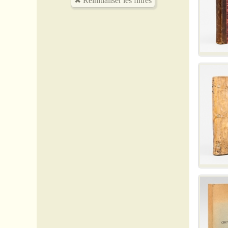
24 Dordogne
28 Eure-et-Loir
31 Garonne (Haute-)
32 Gers
33 Gironde
35 Ile-et-Vilaine
47 Lot-et-Garonne
48 Lozère
49 Maine-et-Loire
54 Meurthe-et-Moselle
60 Oise
64 Pyrénées-atlantiques
65 Pyrénées (Hautes)
68 Rhin (Haut-)
69 Rhône
75 Paris
78 Yvelines
87 Vienne (Haute-)
Afrique
Algérie
Allemagne