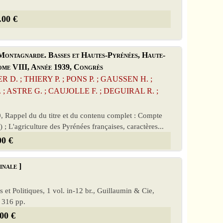
.00 €
Montagnarde. Basses et Hautes-Pyrénées, Haute-
ome VIII, Année 1939, Congrès
D. ; THIERY P. ; PONS P. ; GAUSSEN H. ;
; ASTRE G. ; CAUJOLLE F. ; DEGUIRAL R. ;
40, Rappel du du titre et du contenu complet : Compte
; L'agriculture des Pyrénées françaises, caractères...
00 €
inale ]
t Politiques, 1 vol. in-12 br., Guillaumin & Cie,
, 316 pp.
00 €