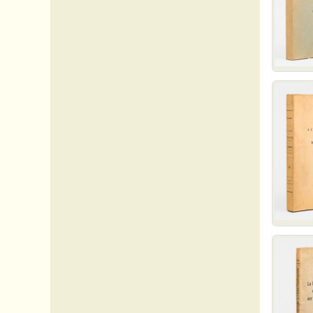
Amérique_divers
Asie_divers
Belgique
Droit & Economie - Rara
Droit & Economie - Economie
Editions originales - Rara
Egypte
Etats-Unis
Europe_divers
Grèce
Italie
Pays-Bas
Royaume-Uni
Russie
Sciences - Rara
Sciences - Ingénierie
Suisse