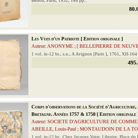
Benoit, Paris, 1932, 144 pp..
80.
Les Vues d'un Patriote [ Edition originale ]
Auteur: ANONYME ; [ BELLEPIERRE DE NEUVE-ÉGL
1 vol. in-12 br., s.n., A Avignon [Paris ], 1761, XII-164 
495.
Corps d'observations de la Société d'Agriculture, 
Bretagne. Années 1757 & 1758 [ Edition originale 
Auteur: SOCIETE D'AGRICULTURE DE COMME
ABEILLE, Louis-Paul ; MONTAUDOIN DE LA TOUCHE
1 vol. in-12 br., Chez Jacques Vatar, Libraire, Place d