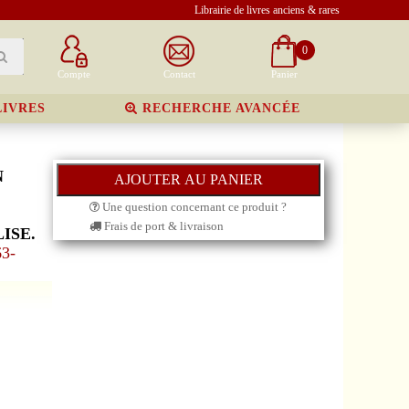
Librairie de livres anciens & rares
0
Compte
Contact
Panier
LIVRES
RECHERCHE AVANCÉE
N
Une question concernant ce produit ?
Frais de port & livraison
ISE.
63-