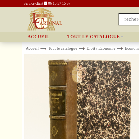
Service client
06 15 37 15 37
ACCUEIL
TOUT LE CATALOGUE
Accueil
Tout le catalogue
Droit / Economie
Econom