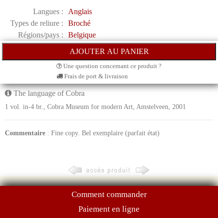
Langues :
Anglais
Types de reliure :
Broché
Régions/pays :
Belgique
Une question concernant ce produit ?
Frais de port & livraison
The language of Cobra
1 vol. in-4 br., Cobra Museum for modern Art, Amstelveen, 2001
Commentaire
: Fine copy. Bel exemplaire (parfait état)
Comment commander
Paiement en ligne