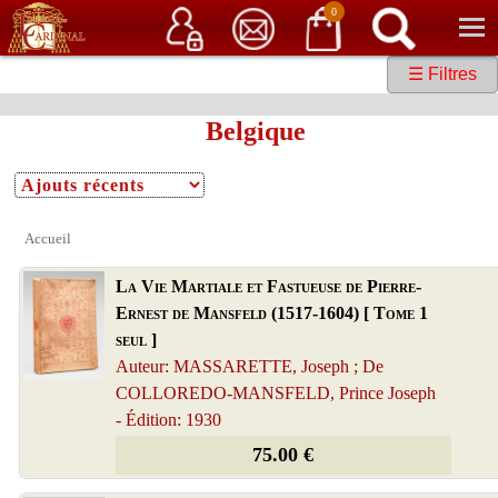
Service client
06 15 37 15 37
Librairie de livres anciens & rares
0
☰ Filtres
Belgique
Accueil
La Vie Martiale et Fastueuse de Pierre-
Ernest de Mansfeld (1517-1604) [ Tome 1
seul ]
Auteur: MASSARETTE, Joseph ; De
COLLOREDO-MANSFELD, Prince Joseph
- Édition: 1930
75.00 €