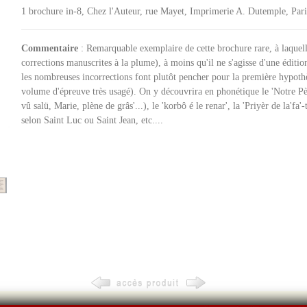
1 brochure in-8, Chez l'Auteur, rue Mayet, Imprimerie A. Dutemple, Paris,
Commentaire
: Remarquable exemplaire de cette brochure rare, à laquell
corrections manuscrites à la plume), à moins qu'il ne s'agisse d'une éditio
les nombreuses incorrections font plutôt pencher pour la première hypothès
volume d'épreuve très usagé). On y découvrira en phonétique le 'Notre Père
vû salü, Marie, plène de grâs'...), le 'korbô é le renar', la 'Priyèr de la'fa
selon Saint Luc ou Saint Jean, etc....