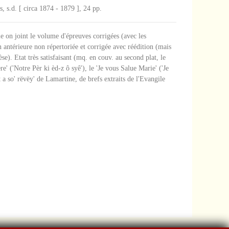
 s.d. [ circa 1874 - 1879 ], 24 pp.
e on joint le volume d'épreuves corrigées (avec les
n antérieure non répertoriée et corrigée avec réédition (mais
e). Etat très satisfaisant (mq. en couv. au second plat, le
' ('Notre Pèr ki èd-z ô syê'), le 'Je vous Salue Marie' ('Je
'-t a so' rëvëy' de Lamartine, de brefs extraits de l'Evangile