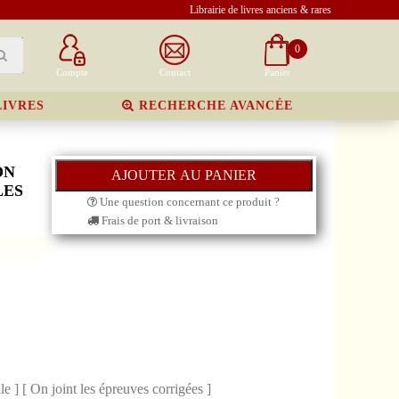
Librairie de livres anciens & rares
0
Compte
Contact
Panier
LIVRES
RECHERCHE AVANCÉE
ON
LES
Une question concernant ce produit ?
Frais de port & livraison
e ] [ On joint les épreuves corrigées ]