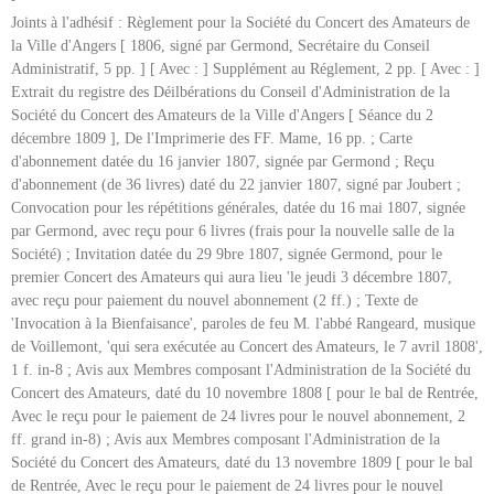
Joints à l'adhésif : Règlement pour la Société du Concert des Amateurs de
la Ville d'Angers [ 1806, signé par Germond, Secrétaire du Conseil
Administratif, 5 pp. ] [ Avec : ] Supplément au Réglement, 2 pp. [ Avec : ]
Extrait du registre des Déilbérations du Conseil d'Administration de la
Société du Concert des Amateurs de la Ville d'Angers [ Séance du 2
décembre 1809 ], De l'Imprimerie des FF. Mame, 16 pp. ; Carte
d'abonnement datée du 16 janvier 1807, signée par Germond ; Reçu
d'abonnement (de 36 livres) daté du 22 janvier 1807, signé par Joubert ;
Convocation pour les répétitions générales, datée du 16 mai 1807, signée
par Germond, avec reçu pour 6 livres (frais pour la nouvelle salle de la
Société) ; Invitation datée du 29 9bre 1807, signée Germond, pour le
premier Concert des Amateurs qui aura lieu 'le jeudi 3 décembre 1807,
avec reçu pour paiement du nouvel abonnement (2 ff.) ; Texte de
'Invocation à la Bienfaisance', paroles de feu M. l'abbé Rangeard, musique
de Voillemont, 'qui sera exécutée au Concert des Amateurs, le 7 avril 1808',
1 f. in-8 ; Avis aux Membres composant l'Administration de la Société du
Concert des Amateurs, daté du 10 novembre 1808 [ pour le bal de Rentrée,
Avec le reçu pour le paiement de 24 livres pour le nouvel abonnement, 2
ff. grand in-8) ; Avis aux Membres composant l'Administration de la
Société du Concert des Amateurs, daté du 13 novembre 1809 [ pour le bal
de Rentrée, Avec le reçu pour le paiement de 24 livres pour le nouvel