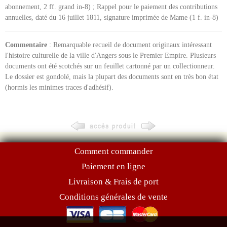
abonnement, 2 ff. grand in-8) ; Rappel pour le paiement des contributions
annuelles, daté du 16 juillet 1811, signature imprimée de Mame (1 f. in-8)
Commentaire
: Remarquable recueil de document originaux intéressant
l'histoire culturelle de la ville d'Angers sous le Premier Empire. Plusieurs
documents ont été scotchés sur un feuillet cartonné par un collectionneur.
Le dossier est gondolé, mais la plupart des documents sont en très bon état
(hormis les minimes traces d'adhésif).
Comment commander
Paiement en ligne
Livraison & Frais de port
Conditions générales de vente