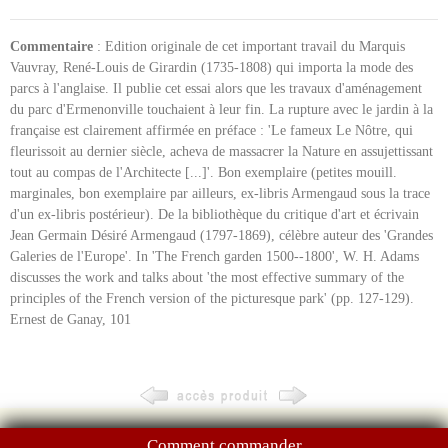
Commentaire
: Edition originale de cet important travail du Marquis
Vauvray, René-Louis de Girardin (1735-1808) qui importa la mode des
parcs à l'anglaise. Il publie cet essai alors que les travaux d'aménagement
du parc d'Ermenonville touchaient à leur fin. La rupture avec le jardin à la
française est clairement affirmée en préface : 'Le fameux Le Nôtre, qui
fleurissoit au dernier siècle, acheva de massacrer la Nature en assujettissant
tout au compas de l'Architecte [...]'. Bon exemplaire (petites mouill.
marginales, bon exemplaire par ailleurs, ex-libris Armengaud sous la trace
d'un ex-libris postérieur). De la bibliothèque du critique d'art et écrivain
Jean Germain Désiré Armengaud (1797-1869), célèbre auteur des 'Grandes
Galeries de l'Europe'. In 'The French garden 1500--1800', W. H. Adams
discusses the work and talks about 'the most effective summary of the
principles of the French version of the picturesque park' (pp. 127-129).
Ernest de Ganay, 101
Comment commander