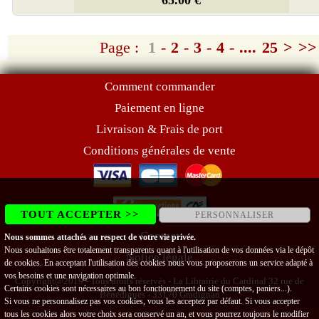
Page :
1
-
2
-
3
-
4
-
....
25
>
>>
Comment commander
Paiement en ligne
Livraison & Frais de port
Conditions générales de vente
TOUT ACCEPTER >>
PERSONNALISER
Contact
Nous sommes attachés au respect de votre vie privée.
Nous souhaitons être totalement transparents quant à l'utilisation de vos données via le dépôt
Notice légale
de cookies. En acceptant l'utilisation des cookies nous vous proposerons un service adapté à
vos besoins et une navigation optimale.
Copyright@2019 - Tous droits réservés - La Librairie du Cardinal 32 rue de
Certains cookies sont nécessaires au bon fonctionnement du site (comptes, paniers...).
Bénédigues - 33170 Gradignan
Si vous ne personnalisez pas vos cookies, vous les acceptez par défaut. Si vous accepter
tous les cookies alors votre choix sera conservé un an, et vous pourrez toujours le modifier