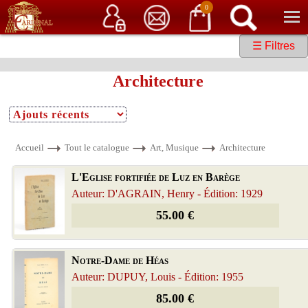
Service client
06 15 37 15 37
Librairie de livres anciens & rares
0
☰ Filtres
Architecture
Accueil
Tout le catalogue
Art, Musique
Architecture
L'Eglise fortifiée de Luz en Barège
Auteur: D'AGRAIN, Henry - Édition: 1929
55.00 €
Notre-Dame de Héas
Auteur: DUPUY, Louis - Édition: 1955
85.00 €