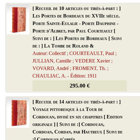
[ Recueil de 10 articles ou tirés-à-part : ]
Les Portes de Bordeaux du XVIIe siècle.
Porte Sainte-Eulalie - Porte Dauphine -
Porte d'Albret, par Paul Courteault [
Suivi de : ] Les Portes de Bordeaux [ Suivi
de : ] La Tombe de Roland &
Auteur: Collectif ; COURTEAULT, Paul ;
JULLIAN, Camille ; VEDERE Xavier ;
VOVARD, André ; FROMENT, Th. ;
CHAULIAC, A. - Édition: 1911
295.00 €
[ Recueil de 14 articles ou tirés-à-part : ]
Voyage pittoresque à la Tour de
Cordouan, divisé en six chapitres [ Edition
originale ] [ Suivi de :] Cordouan,
Cordoan, Cordan, par Hautreux [ Suivi de
:] Cordouan d'après