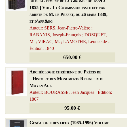
du département de la Gironde de 1839 à
1855 ] Vol. 1 : Commission instituée par
arrêté de M. le Préfet, du 26 mars 1839,
et d'apr&eg
Auteur: SERS, Jean-Pierre-Valère ;
RABANIS, Joseph-François ; DOSQUET,
M. ; VIRAC, M. ; LAMOTHE, Léonce de -
Édition: 1840
650.00 €
Archéologie chrétienne ou Précis de
l'Histoire des Monuments Religieux du
Moyen Age
Auteur: BOURASSE, Jean-Jacques - Édition:
1867
95.00 €
Généalogie des lieux (1985-1996) Volume