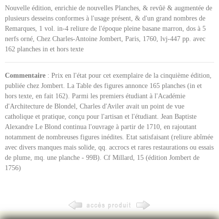
Nouvelle édition, enrichie de nouvelles Planches, & revûë & augmentée de
plusieurs desseins conformes à l'usage présent, & d'un grand nombres de
Remarques, 1 vol. in-4 reliure de l'époque pleine basane marron, dos à 5
nerfs orné, Chez Charles-Antoine Jombert, Paris, 1760, lvj-447 pp. avec
162 planches in et hors texte
Commentaire
: Prix en l'état pour cet exemplaire de la cinquième édition,
publiée chez Jombert. La Table des figures annonce 165 planches (in et
hors texte, en fait 162). Parmi les premiers étudiant à l'Académie
d'Architecture de Blondel, Charles d'Aviler avait un point de vue
catholique et pratique, conçu pour l'artisan et l'étudiant. Jean Baptiste
Alexandre Le Blond continua l'ouvrage à partir de 1710, en rajoutant
notamment de nombreuses figures inédites. Etat satisfaisant (reliure abîmée
avec divers manques mais solide, qq. accrocs et rares restaurations ou essais
de plume, mq. une planche - 99B). Cf Millard, 15 (édition Jombert de
1756)