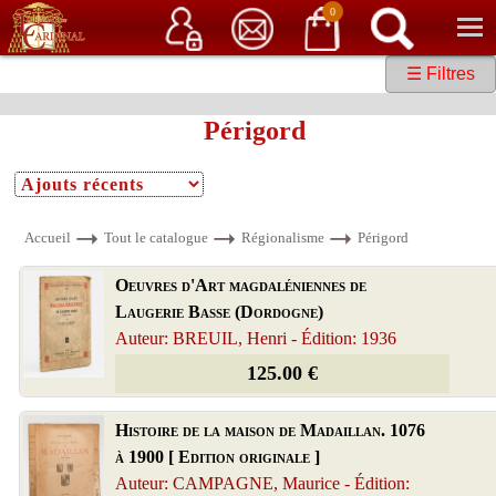
Service client
06 15 37 15 37
Librairie de livres anciens & rares
0
☰ Filtres
Périgord
Accueil
Tout le catalogue
Régionalisme
Périgord
Oeuvres d'Art magdaléniennes de
Laugerie Basse (Dordogne)
Auteur: BREUIL, Henri - Édition: 1936
125.00 €
Histoire de la maison de Madaillan. 1076
à 1900 [ Edition originale ]
Auteur: CAMPAGNE, Maurice - Édition: