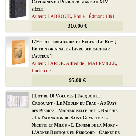
Capitaines du Périgord blanc au XIVe
siècle
Auteur: LABROUE, Emile - Édition: 1891
310.00 €
L'Esprit périgourdin et Eugène Le Roy [
Edition originale - Livre dédicacé par
l'auteur ]
Auteur: TARDE, Alfred de ; MALEVILLE,
Lucien de
95.00 €
[ Lot de 10 Volumes ] Jacquou le
Croquant - Le Moulin du Frau - Au Pays
des Pierres - Mademoiselle de La Ralphie
- La Damnation de Saint Guynefort -
Nicette et Milou - L'Ennemi de la Mort -
L'Année Rustique en Périgord - Carnet de