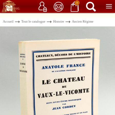
Service client
06 15 37 15 37
Librairie de livres anciens & rares
0
Accueil
Tout le catalogue
Histoire
Ancien Régime