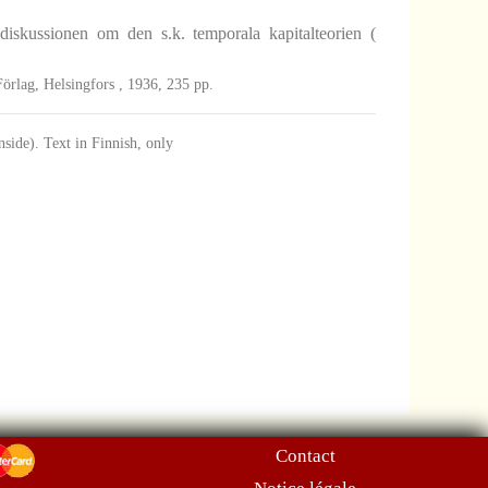
diskussionen om den s.k. temporala kapitalteorien (
örlag, Helsingfors , 1936, 235 pp.
side). Text in Finnish, only
Contact