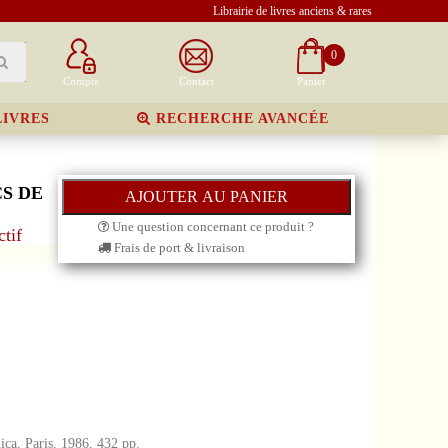
Librairie de livres anciens & rares
0
Compte
Contact
Panier
LIVRES
RECHERCHE AVANCÉE
S DE
Une question concernant ce produit ?
tif
Frais de port & livraison
ica, Paris, 1986, 432 pp.