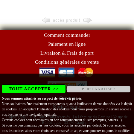
Comment commander
Paiement en ligne
Livraison & Frais de port
Conditions générales de vente
TOUT ACCEPTER >>
PERSONNALISER
Contact
Nous sommes attachés au respect de votre vie privée.
Nous souhaitons être totalement transparents quant à l'utilisation de vos données via le dépôt
Notice légale
de cookies. En acceptant l'utilisation des cookies nous vous proposerons un service adapté à
vos besoins et une navigation optimale.
Copyright@2019 - Tous droits réservés - La Librairie du Cardinal 32 rue de
Certains cookies sont nécessaires au bon fonctionnement du site (comptes, paniers...).
Bénédigues - 33170 Gradignan
Si vous ne personnalisez pas vos cookies, vous les acceptez par défaut. Si vous accepter
tous les cookies alors votre choix sera conservé un an, et vous pourrez toujours le modifier