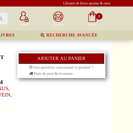
Librairie de livres anciens & rares
0
Compte
Contact
Panier
LIVRES
RECHERCHE AVANCÉE
ET
Une question concernant ce produit ?
Frais de port & livraison
M
NUS,
WEIN,