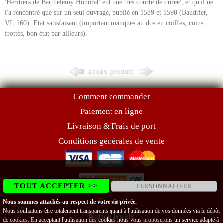
'Héritiers de Barthélémy Honorat' eut une très courte de durée', et qu'il ne
l'a rencontré que sur un seul ouvrage, publié en 1589 et 1590 (Baudrier,
VI, 160). Etat satisfaisant (important manques au dos en coiffes, coins
frottés, bon état par ailleurs).
Comment commander
Paiement en ligne
Livraison & Frais de port
Conditions générales de vente
TOUT ACCEPTER >>
PERSONNALISER
Contact
Nous sommes attachés au respect de votre vie privée.
Nous souhaitons être totalement transparents quant à l'utilisation de vos données via le dépôt
Notice légale
de cookies. En acceptant l'utilisation des cookies nous vous proposerons un service adapté à