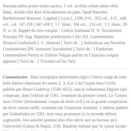
Secunda editio priore multo auctior, 1 vol. in-folio reliure plein vélin
blanc, double filet doré d'encadrement en plats, Apud Haeredes
Bartholomaei Honorati, Lugduni [ Lyon ], 1590, 8 ff., 952 col., 6 ff., 446
col., col. 147-158 [ 447-458 ], 1 f. blanc, 104 col., 124 col., 1 f. blanc, 28
ff. n. ch. Rappel du titre complet : Codicis Iustiniani D. N. Sacratissimi
Principis PP. Aug. Repetitae praelectionis Libri XII. Commentariis
Dionysii Gothofredi I. C. illustrati [ Suivi de : ] Authenticae seu Novellae
Constitutiones DN. Iustiniani Sacratissimi [ Suivi de : ] Feudorum
Consuetudines Partim ex Edition Vulgata partim ex Cuiaciana vulgata
apposita [ Suivi de : ] Tractatus ad Ius Varii
Commentaire
: Rare exemplaire entièrement réglé à l'encre rouge de cette
belle édition réunissant les tomes 2, 3, 4 et 5 du Corpus Juris Civilis
publiée par Denys Godefroy (1549-1622), sans le volumineux Digeste (qui
composait, dans l'édition de 1583, l'essentiel du premier tome). Le 'Corpus
Juris Civilis' (littéralement 'corpus de droit civil') est la grande compilation
du droit romain tardif, ordonnée par l'empereur Justinien. L'édition publiée
par Gothofredus en 1583, dont nous proposons ici la seconde édition
augmentée, fera autorité pendant plus d'un siècle tant au barreau qu'à
l'université (Camus & Dupin, 319). Baudrier indique que 'la raison sociale