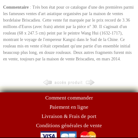
Commentaire
: Très bon état pour ce catalogue d'une des premières parmi
les fameuses ventes d'art asiatique organisées par la maison de ventes
bordelaise Briscadieu. Cette vente fut marquée par le prix record de 3.36
millions d'Euros (avec frais) atteint par la pièce n° 30. Il s'agissait d'un
rouleau (68 x 247.5 cm) peint par le peintre Wang Hui (1632-1717),
montrant le voyage de l'empereur Kangxi dans le Sud de la Chine. Ce
rouleau mis en vente n'était cependant qu'une partie d'un ensemble initial
beaucoup plus long, en douze rouleaux. Deux autres fragments furent mis
en vente, toujours par la maison de vente Briscadieu, en mars 2014.
Comment commander
Paiement en ligne
Livraison & Frais de port
Conditions générales de vente