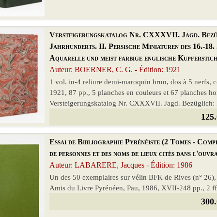
Versteigerungskatalog Nr. CXXXVII. Jagd. Bezügl
Jahrhunderts. II. Persische Miniaturen des 16.-18.
Aquarelle und meist farbige englische Kupferstich
Auteur: BOERNER, C. G. - Édition: 1921
1 vol. in-4 reliure demi-maroquin brun, dos à 5 nerfs,
1921, 87 pp., 5 planches en couleurs et 67 planches ho
Versteigerungskatalog Nr. CXXXVII. Jagd. Bezüglich: I
125.
Essai de Bibliographie Pyrénéiste (2 Tomes - Comple
de personnes et des noms de lieux cités dans l'ouv
Auteur: LABARERE, Jacques - Édition: 1986
Un des 50 exemplaires sur vélin BFK de Rives (n° 26), 2 v
Amis du Livre Pyrénéen, Pau, 1986, XVII-248 pp., 2 ff.,
300.