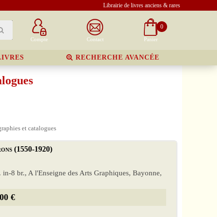
Librairie de livres anciens & rares
0
Compte
Contact
Panier
LIVRES
RECHERCHE AVANCÉE
alogues
raphies et catalogues
rons (1550-1920)
. in-8 br., A l'Enseigne des Arts Graphiques, Bayonne,
00 €