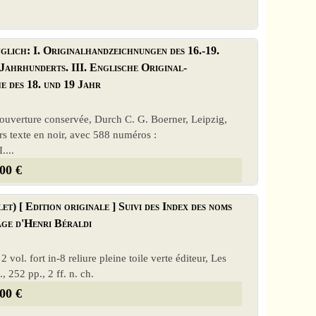
ich: I. Originalhandzeichnungen des 16.-19.
 Jahrhunderts. III. Englische Original-
e des 18. und 19 Jahr
 couverture conservée, Durch C. G. Boerner, Leipzig,
rs texte en noir, avec 588 numéros :
....
00 €
t) [ Edition originale ] Suivi des Index des noms
rage d'Henri Béraldi
ol. fort in-8 reliure pleine toile verte éditeur, Les
 252 pp., 2 ff. n. ch.
00 €