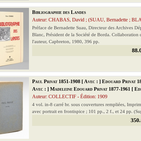
Bibliographie des Landes
Auteur: CHABAS, David ; (SUAU, Bernadette ; BLAN
Préface de Bernadette Suau, Directeur des Archives Dé
Blanc, Président de la Société de Borda. Collaboratio
l'auteur, Capbreton, 1980, 396 pp.
88.
Paul Privat 1851-1908 [ Avec : ] Edouard Privat 1
Avec : ] Madeleine Edouard Privat 1877-1961 [ Edi
Auteur: COLLECTIF - Édition: 1909
4 vol. in-8 carré br. sous couvertures rempliées, Impri
avec portrait en frontispice ; 101 pp., 2 f., et 24 pp. (S
350.