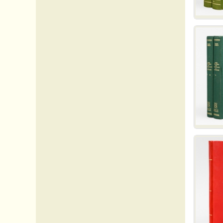
Asie_divers
Belles reliures
Catalogues ou bibliographies
Chine
Editions originales - Rara
Etats-Unis
Italie
Japon
Maroc
Sciences - Ingénierie
Sciences - Sciences naturelles
Suisse