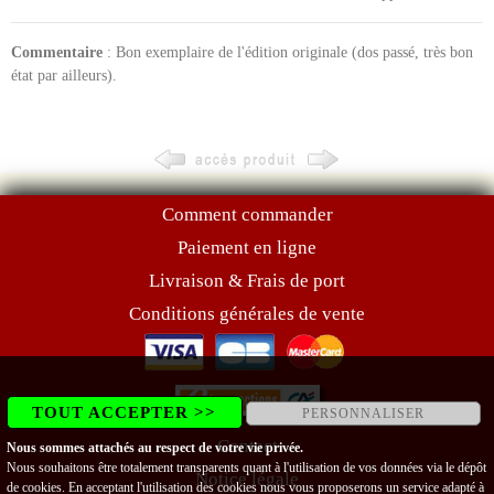
Commentaire
: Bon exemplaire de l'édition originale (dos passé, très bon
état par ailleurs).
Comment commander
Paiement en ligne
Livraison & Frais de port
Conditions générales de vente
TOUT ACCEPTER >>
PERSONNALISER
Contact
Nous sommes attachés au respect de votre vie privée.
Nous souhaitons être totalement transparents quant à l'utilisation de vos données via le dépôt
Notice légale
de cookies. En acceptant l'utilisation des cookies nous vous proposerons un service adapté à