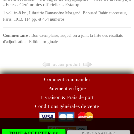
- Fêtes - Cérémonies officielles - Estamp
1 vol. in-8 br., Librairie Damascène Morgand, Edouard Rahir successeur,
Paris, 1913, 114 pp. et 464 numéros
Commentaire
: Bon exemplaire, auquel on a joint la liste des résultats
d'adjudication. Edition originale.
Comment commander
Paiement en ligne
Livraison & Frais de port
Conditions générales de vente
TOUT ACCEPTER >>
PERSONNALISER