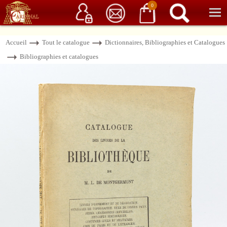
Service client
06 15 37 15 37
Librairie de livres anciens & rares
0
Accueil
Tout le catalogue
Dictionnaires, Bibliographies et Catalogues
Bibliographies et catalogues