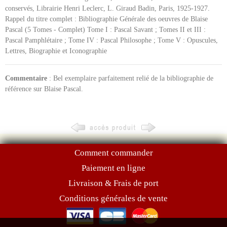
conservés, Librairie Henri Leclerc, L. Giraud Badin, Paris, 1925-1927.
Rappel du titre complet : Bibliographie Générale des oeuvres de Blaise
Pascal (5 Tomes - Complet) Tome I : Pascal Savant ; Tomes II et III :
Pascal Pamphlétaire ; Tome IV : Pascal Philosophe ; Tome V : Opuscules,
Lettres, Biographie et Iconographie
Commentaire
: Bel exemplaire parfaitement relié de la bibliographie de
référence sur Blaise Pascal.
Comment commander
Paiement en ligne
Livraison & Frais de port
Conditions générales de vente