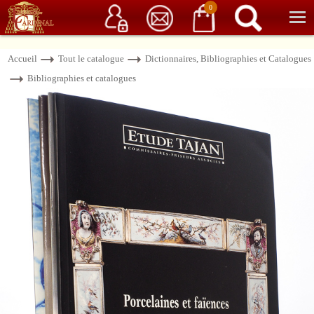
Service client
06 15 37 15 37
Librairie de livres anciens & rares
0
Accueil
Tout le catalogue
Dictionnaires, Bibliographies et Catalogues
Bibliographies et catalogues