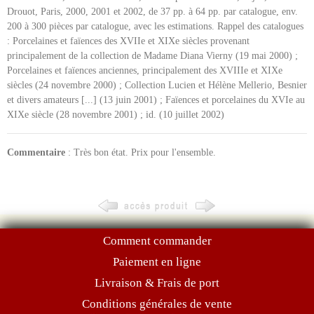
Drouot, Paris, 2000, 2001 et 2002, de 37 pp. à 64 pp. par catalogue, env.
200 à 300 pièces par catalogue, avec les estimations. Rappel des catalogues
: Porcelaines et faïences des XVIIe et XIXe siècles provenant
principalement de la collection de Madame Diana Vierny (19 mai 2000) ;
Porcelaines et faïences anciennes, principalement des XVIIIe et XIXe
siècles (24 novembre 2000) ; Collection Lucien et Hélène Mellerio, Besnier
et divers amateurs [...] (13 juin 2001) ; Faïences et porcelaines du XVIe au
XIXe siècle (28 novembre 2001) ; id. (10 juillet 2002)
Commentaire
: Très bon état. Prix pour l'ensemble.
Comment commander
Paiement en ligne
Livraison & Frais de port
Conditions générales de vente