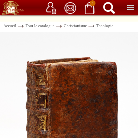
Service client
06 15 37 15 37
Librairie de livres anciens & rares
0
Accueil
Tout le catalogue
Christianisme
Théologie