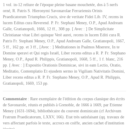
1 vol. in-12 reliure de l'époque pleine basane mouchetée, dos à 5 nerfs
orné, R. Patris S. Hieronymi Savonarolae Ferrariensis Orinis
Praedicatorum Triumphus Crucis, sive de veritate Fidei Lib. IV, recens in
lucem Editus cura Reverend. P. Fr. Stephani Meney, O.P., Apud Andream
Galle, Gratianopoli, 1666, 12 ff., 308 pp. [ Avec : ] De Simplicitate
Christianae vitae Libri quinque Verè aurei, recens in lucem Editi cura R.
Patris Fr. Stephani Meney, O.P., Apud Andream Galle, Gratianopoli, 1667,
5 ff., 162 pp. et 3 ff., [Avec : ] Meditationes in Psalmos Miserere, In te
Domine speravi et Qui regis Israël, Liber recens editus a R. P. Fr. Stephano
Meney, O.P., Apud R. Philippis, Gratianopoli, 1668, 5 ff., 1 f. blanc, 216
pp. [ Avec : ] Expositio Orationis Dominicae, sivi in eam Lectio, Oratio,
Meditatio, Contemplatio Et ejusdem sermo in Vigiliam Nativitatis Domini,
Liber recens editus a R. P. Fr. Stephano Meney, O.P., Apud R. Philippis,
Gratianopoli, 1669, 153 pp.
Commentaire
: Rare exemplaire de l'édition du corpus classique des écrits
de Savonarole, réunis et publiés à Grenoble, de 1666 à 1669, par Etienne
Meney (1631-1694), bibliothécaire du couvent dominicain (cf Archivum
Fratrum Praedicatorum, LXXV, 166). Etat très satisfaisant (qq. travaux de
vers affectant parfois le texte, accrocs en coiffe, ancien cachet d'institution