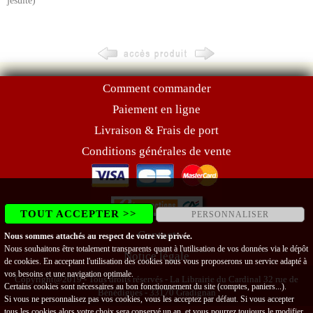
jésuite)
Comment commander
Paiement en ligne
Livraison & Frais de port
Conditions générales de vente
TOUT ACCEPTER >>
PERSONNALISER
Contact
Nous sommes attachés au respect de votre vie privée.
Nous souhaitons être totalement transparents quant à l'utilisation de vos données via le dépôt
Notice légale
de cookies. En acceptant l'utilisation des cookies nous vous proposerons un service adapté à
vos besoins et une navigation optimale.
Copyright@2019 - Tous droits réservés - La Librairie du Cardinal 32 rue de
Certains cookies sont nécessaires au bon fonctionnement du site (comptes, paniers...).
Bénédigues - 33170 Gradignan
Si vous ne personnalisez pas vos cookies, vous les acceptez par défaut. Si vous accepter
tous les cookies alors votre choix sera conservé un an, et vous pourrez toujours le modifier