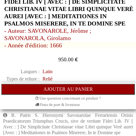
FIDEI LIB. IV [ AVEC : ] DE SIMPLICITATE
CHRISTIANAE VITAE LIBRI QUINQUE VERÈ
AUREI [AVEC : ] MEDITATIONES IN
PSALMOS MISERERE, IN TE DOMINE SPE
- Auteur: SAVONAROLE, Jérôme ;
SAVONAROLA, Girolamo
- Année d'édition: 1666
950.00
€
Langues :
Latin
Types de reliure :
Relié
Une question concernant ce produit ?
Frais de port & livraison
R. Patris S. Hieronymi Savonarolae Ferrariensis Orinis
Praedicatorum Triumphus Crucis, sive de veritate Fidei Lib. IV [
Avec : ] De Simplicitate Christianae vitae Libri quinque Verè aurei
[Avec : ] Meditationes in Psalmos Miserere, In te Domine spe