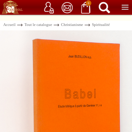
Service client
06 15 37 15 37
Librairie de livres anciens & rares
0
Accueil
Tout le catalogue
Christianisme
Spiritualité