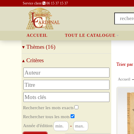
Service client
06 15 37 15 37
ACCUEIL
TOUT LE CATALOGUE
Thèmes (16)
▾
Apparitions
Critères
▴
Bible
Catéchisme
Christologie
Accueil
Dictionnaires
Droit canonique
Etudes bibliques
Histoire de l'Eglise
Liturgie
Rechercher les mots exacts
Magistère
Rechercher tous les mots
Mariologie
-
Année d'édition
Patrologie
Prière