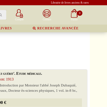
Librairie de livres anciens & rares
0
Compte
Contact
Panier
LIVRES
RECHERCHE AVANCÉE
i guérit'. Etude médicale.
on: 1913
 Introduction par Monsieur l'abbé Joseph Dubaquié,
ux, Docteur ès-sciences physiques, 1 vol. in-8 br.,
00 €