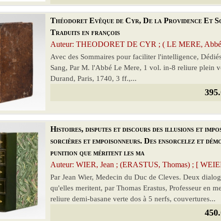
Théodoret Evêque de Cyr, De la Providence Et Son
Traduits en françois
Auteur: THEODORET DE CYR ; ( LE MERE, Abbé ) 
Avec des Sommaires pour faciliter l'intelligence, Dédi
Sang, Par M. l'Abbé Le Mere, 1 vol. in-8 reliure plein
Durand, Paris, 1740, 3 ff.,...
395.
Histoires, disputes et discours des illusions et impo
sorcières et empoisonneurs. Des ensorcelez et démon
punition que méritent les ma
Auteur: WIER, Jean ; (ERASTUS, Thomas) ; [ WEIER,
Par Jean Wier, Medecin du Duc de Cleves. Deux dialogue
qu'elles meritent, par Thomas Erastus, Professeur en m
reliure demi-basane verte dos à 5 nerfs, couvertures...
450.