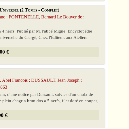
 Universel (2 Tomes - Complet)
enne ; FONTENELLE, Bernard Le Bouyer de ;
à 4 nerfs, Publié par M. l'abbé Migne, Encyclopédie
iverselle du Clergé, Chez l'Éditeur, aux Ateliers
00 €
Abel Francois ; DUSSAULT, Jean-Joseph ;
1863
ain, d'une notice par Dussault, suivies d'un choix de
e plein chagrin brun dos à 5 nerfs, filet doré en coupes,
00 €