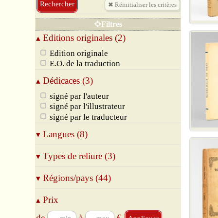
Spiritualité
Théologie
Filtres
Vie des Saints, Biographies
Editions originales (2)
▴
Edition originale
E.O. de la traduction
Dédicaces (3)
▴
signé par l'auteur
signé par l'illustrateur
signé par le traducteur
Langues (8)
▾
Allemand
Types de reliure (3)
▾
Anglais
Basque
Broché
Régions/pays (44)
▾
Espagnol
Relié
Français
Cartonné
02 Aisne
Prix
▴
Italien
03 Allier
Latin
10 Aube
de
à
€