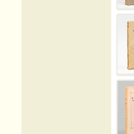
64 Pyrénées-atlantiques
65 Pyrénées (Hautes)
66 Pyrénées Orientales
67 Rhin (Bas-)
74 Savoie (Haute-)
75 Paris
76 Seine-Maritime
81 Tarn
86 Vienne
Afrique
Allemagne
Amérique_divers
Arts - Musique
Christianisme - Rara
Christianisme - Spiritualité & Prière
Christianisme - Varia
Espagne
Inde
Italie
Océanie