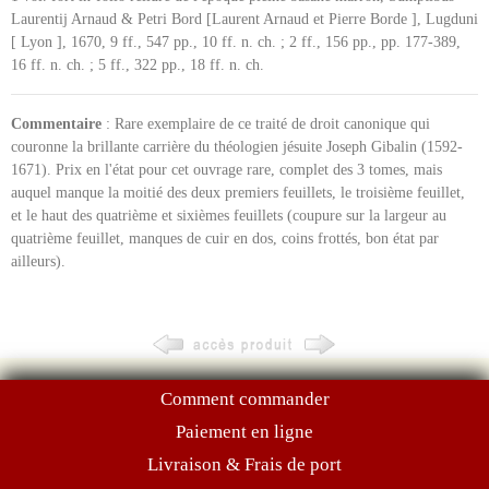
Laurentij Arnaud & Petri Bord [Laurent Arnaud et Pierre Borde ], Lugduni
[ Lyon ], 1670, 9 ff., 547 pp., 10 ff. n. ch. ; 2 ff., 156 pp., pp. 177-389,
16 ff. n. ch. ; 5 ff., 322 pp., 18 ff. n. ch.
Commentaire
: Rare exemplaire de ce traité de droit canonique qui
couronne la brillante carrière du théologien jésuite Joseph Gibalin (1592-
1671). Prix en l'état pour cet ouvrage rare, complet des 3 tomes, mais
auquel manque la moitié des deux premiers feuillets, le troisième feuillet,
et le haut des quatrième et sixièmes feuillets (coupure sur la largeur au
quatrième feuillet, manques de cuir en dos, coins frottés, bon état par
ailleurs).
Comment commander
Paiement en ligne
Livraison & Frais de port