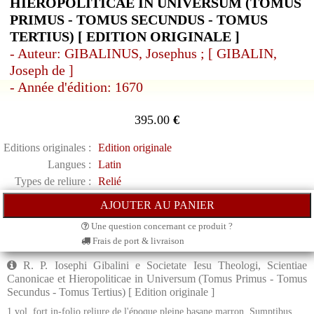
HIEROPOLITICAE IN UNIVERSUM (TOMUS
PRIMUS - TOMUS SECUNDUS - TOMUS
TERTIUS) [ EDITION ORIGINALE ]
- Auteur: GIBALINUS, Josephus ; [ GIBALIN,
Joseph de ]
- Année d'édition: 1670
395.00
€
Editions originales :
Edition originale
Langues :
Latin
Types de reliure :
Relié
Une question concernant ce produit ?
Frais de port & livraison
R. P. Iosephi Gibalini e Societate Iesu Theologi, Scientiae
Canonicae et Hieropoliticae in Universum (Tomus Primus - Tomus
Secundus - Tomus Tertius) [ Edition originale ]
1 vol. fort in-folio reliure de l'époque pleine basane marron, Sumptibus