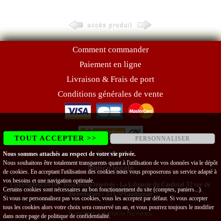
Comment commander
Paiement en ligne
Livraison & Frais de port
Conditions générales de vente
TOUT ACCEPTER >>
PERSONNALISER
Contact
Nous sommes attachés au respect de votre vie privée.
Nous souhaitons être totalement transparents quant à l'utilisation de vos données via le dépôt
Notice légale
de cookies. En acceptant l'utilisation des cookies nous vous proposerons un service adapté à
vos besoins et une navigation optimale.
Copyright@2019 - Tous droits réservés - La Librairie du Cardinal 32 rue de
Certains cookies sont nécessaires au bon fonctionnement du site (comptes, paniers...).
Bénédigues - 33170 Gradignan
Si vous ne personnalisez pas vos cookies, vous les acceptez par défaut. Si vous accepter
tous les cookies alors votre choix sera conservé un an, et vous pourrez toujours le modifier
Conception Lithium Network
dans notre page de
politique de confidentialité
.