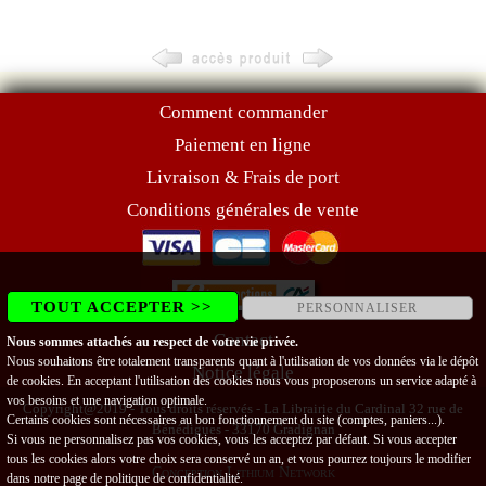
Comment commander
Paiement en ligne
Livraison & Frais de port
Conditions générales de vente
TOUT ACCEPTER >>
PERSONNALISER
Contact
Nous sommes attachés au respect de votre vie privée.
Nous souhaitons être totalement transparents quant à l'utilisation de vos données via le dépôt
Notice légale
de cookies. En acceptant l'utilisation des cookies nous vous proposerons un service adapté à
vos besoins et une navigation optimale.
Copyright@2019 - Tous droits réservés - La Librairie du Cardinal 32 rue de
Certains cookies sont nécessaires au bon fonctionnement du site (comptes, paniers...).
Bénédigues - 33170 Gradignan
Si vous ne personnalisez pas vos cookies, vous les acceptez par défaut. Si vous accepter
tous les cookies alors votre choix sera conservé un an, et vous pourrez toujours le modifier
Conception Lithium Network
dans notre page de
politique de confidentialité
.