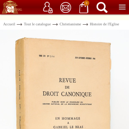
Service client
06 15 37 15 37
Librairie de livres anciens & rares
0
Accueil
Tout le catalogue
Christianisme
Histoire de l'Eglise