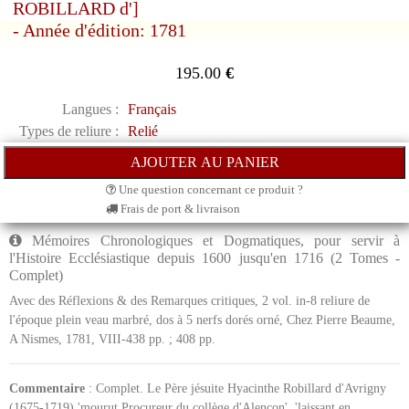
ROBILLARD d']
- Année d'édition: 1781
195.00
€
Langues :
Français
Types de reliure :
Relié
Une question concernant ce produit ?
Frais de port & livraison
Mémoires Chronologiques et Dogmatiques, pour servir à
l'Histoire Ecclésiastique depuis 1600 jusqu'en 1716 (2 Tomes -
Complet)
Avec des Réflexions & des Remarques critiques, 2 vol. in-8 reliure de
l'époque plein veau marbré, dos à 5 nerfs dorés orné, Chez Pierre Beaume,
A Nismes, 1781, VIII-438 pp. ; 408 pp.
Commentaire
: Complet. Le Père jésuite Hyacinthe Robillard d'Avrigny
(1675-1719) 'mourut Procureur du collège d'Alençon', 'laissant en