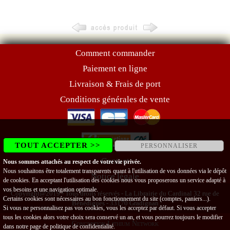
Comment commander
Paiement en ligne
Livraison & Frais de port
Conditions générales de vente
TOUT ACCEPTER >>
PERSONNALISER
Contact
Nous sommes attachés au respect de votre vie privée.
Nous souhaitons être totalement transparents quant à l'utilisation de vos données via le dépôt
Notice légale
de cookies. En acceptant l'utilisation des cookies nous vous proposerons un service adapté à
vos besoins et une navigation optimale.
Copyright@2019 - Tous droits réservés - La Librairie du Cardinal 32 rue de
Certains cookies sont nécessaires au bon fonctionnement du site (comptes, paniers...).
Bénédigues - 33170 Gradignan
Si vous ne personnalisez pas vos cookies, vous les acceptez par défaut. Si vous accepter
tous les cookies alors votre choix sera conservé un an, et vous pourrez toujours le modifier
Conception Lithium Network
dans notre page de
politique de confidentialité
.