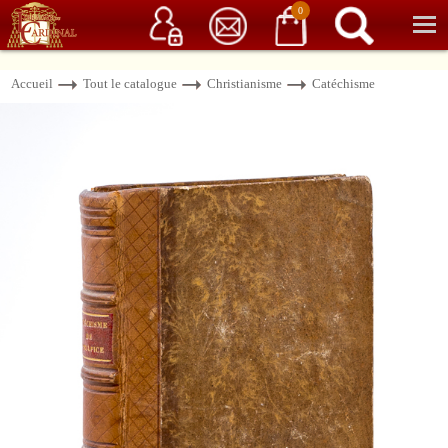
Service client
06 15 37 15 37
Librairie de livres anciens & rares
0
Accueil
Tout le catalogue
Christianisme
Catéchisme