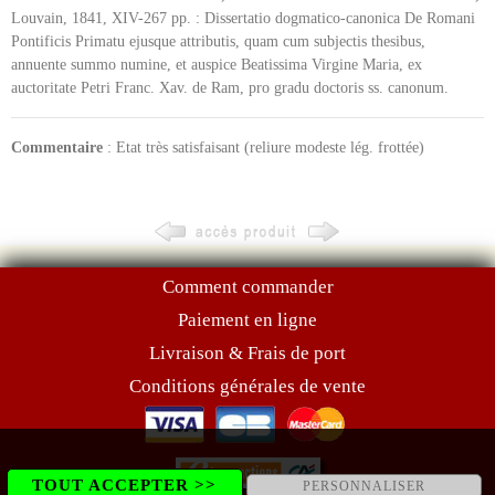
Louvain, 1841, XIV-267 pp. : Dissertatio dogmatico-canonica De Romani
Pontificis Primatu ejusque attributis, quam cum subjectis thesibus,
annuente summo numine, et auspice Beatissima Virgine Maria, ex
auctoritate Petri Franc. Xav. de Ram, pro gradu doctoris ss. canonum.
Commentaire
: Etat très satisfaisant (reliure modeste lég. frottée)
Comment commander
Paiement en ligne
Livraison & Frais de port
Conditions générales de vente
TOUT ACCEPTER >>
PERSONNALISER