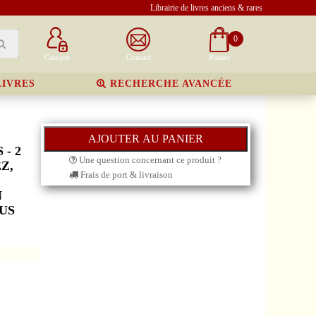
Librairie de livres anciens & rares
0
Compte
Contact
Panier
LIVRES
RECHERCHE AVANCÉE
- 2
Une question concernant ce produit ?
Z,
Frais de port & livraison
N
US